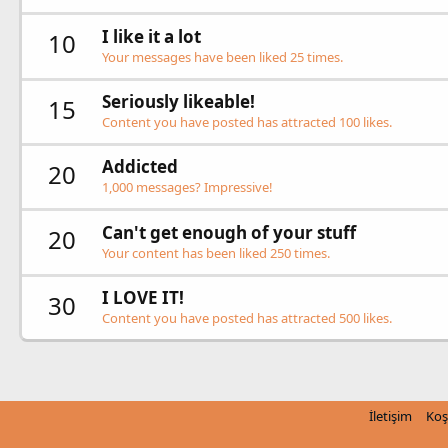
I like it a lot
10
Your messages have been liked 25 times.
Seriously likeable!
15
Content you have posted has attracted 100 likes.
Addicted
20
1,000 messages? Impressive!
Can't get enough of your stuff
20
Your content has been liked 250 times.
I LOVE IT!
30
Content you have posted has attracted 500 likes.
İletişim
Koş