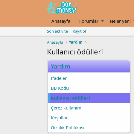
Anasayfa
Forumlar
Neler yeni
Son aktivite
Kayıt ol
Anasayfa
Yardım
Kullanıcı ödülleri
Yardım
İfadeler
BB Kodu
Kullanıcı ödülleri
Çerez kullanımı
Koşullar
Gizlilik Politikası