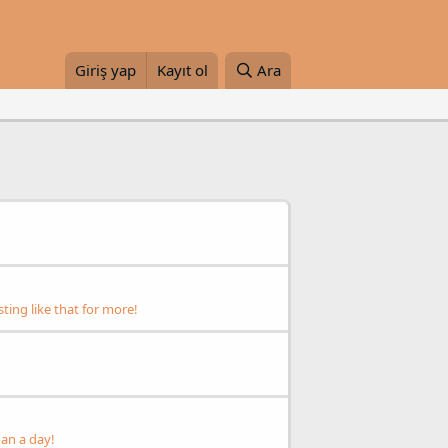
Giriş yap
Kayıt ol
Ara
ing like that for more!
an a day!