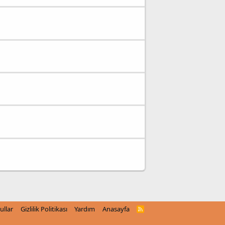
ullar
Gizlilik Politikası
Yardım
Anasayfa
R
S
S