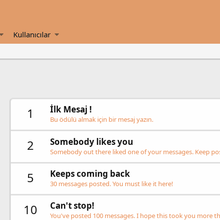
Kullanıcılar
İlk Mesaj !
1
Bu ödülü almak için bir mesaj yazın.
Somebody likes you
2
Somebody out there liked one of your messages. Keep post
Keeps coming back
5
30 messages posted. You must like it here!
Can't stop!
10
You've posted 100 messages. I hope this took you more th