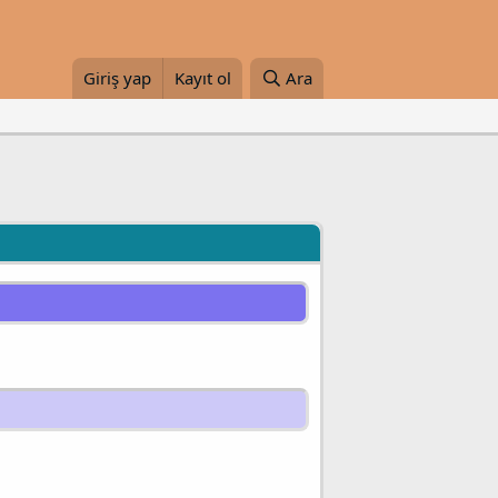
Giriş yap
Kayıt ol
Ara