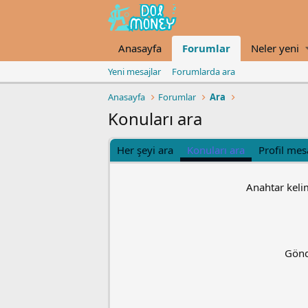
Anasayfa
Forumlar
Neler yeni
Yeni mesajlar
Forumlarda ara
Anasayfa
Forumlar
Ara
Konuları ara
Her şeyi ara
Konuları ara
Profil mes
Anahtar keli
Gönd