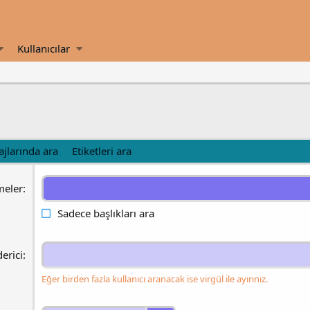
Kullanıcılar
ajlarında ara
Etiketleri ara
meler
Sadece başlıkları ara
erici
Eğer birden fazla kullanıcı aranacak ise virgül ile ayırınız.