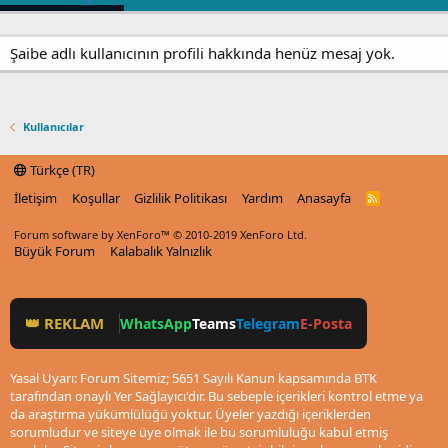
Şaibe adlı kullanıcının profili hakkında henüz mesaj yok.
Kullanıcılar
Türkçe (TR)
İletişim
Koşullar
Gizlilik Politikası
Yardım
Anasayfa
R
S
S
Forum software by XenForo™
© 2010-2019 XenForo Ltd.
Büyük Forum
Kalabalık Yalnızlık
👑 REKLAM
WhatsApp
Teams
Telegram
E-Posta
Yasal Uyarı: Forum Sitemiz; 5651 Sayılı Kanun kapsamında BTK
tarafından onaylı Yer Sağlayıcı'dır. Bu sebeple içerikleri kontrol etme ya
da araştırma yükümlülüğü yoktur. Üyeler yazdığı içeriklerden
sorumludur ve siteye üye olmak ile bu sorumluluğu kabul etmiş