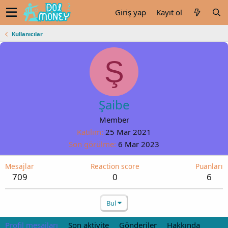
Giriş yap
Kayıt ol
Kullanıcılar
Ş
Şaibe
Member
Katılım
25 Mar 2021
Son görülme
6 Mar 2023
Mesajlar
Reaction score
Puanları
709
0
6
Bul
Profil mesajları
Son aktivite
Gönderiler
Hakkında