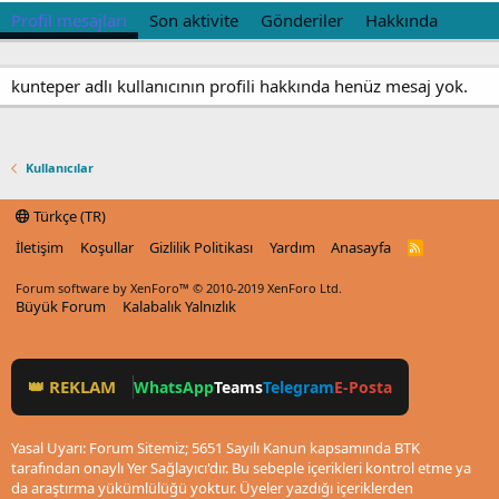
Profil mesajları
Son aktivite
Gönderiler
Hakkında
kunteper adlı kullanıcının profili hakkında henüz mesaj yok.
Kullanıcılar
Türkçe (TR)
İletişim
Koşullar
Gizlilik Politikası
Yardım
Anasayfa
R
S
S
Forum software by XenForo™
© 2010-2019 XenForo Ltd.
Büyük Forum
Kalabalık Yalnızlık
👑 REKLAM
WhatsApp
Teams
Telegram
E-Posta
Yasal Uyarı: Forum Sitemiz; 5651 Sayılı Kanun kapsamında BTK
tarafından onaylı Yer Sağlayıcı'dır. Bu sebeple içerikleri kontrol etme ya
da araştırma yükümlülüğü yoktur. Üyeler yazdığı içeriklerden