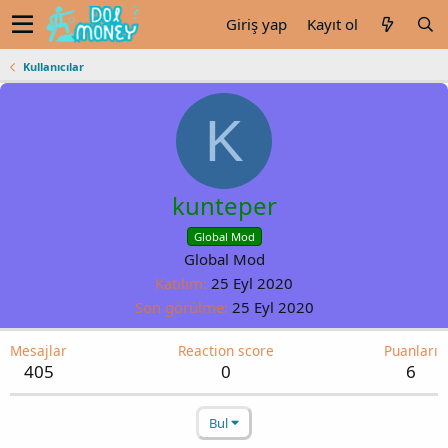
Giriş yap
Kayıt ol
Kullanıcılar
K
kunteper
Global Mod
Global Mod
Katılım
25 Eyl 2020
Son görülme
25 Eyl 2020
Mesajlar
Reaction score
Puanları
405
0
6
Bul