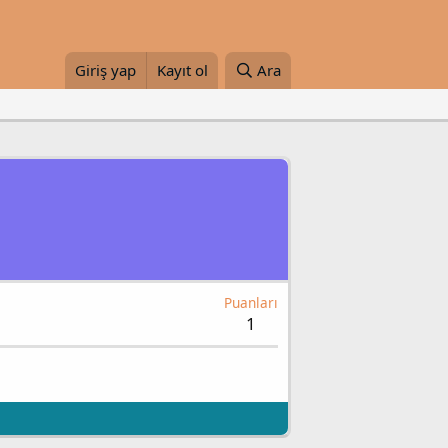
Giriş yap
Kayıt ol
Ara
Puanları
1