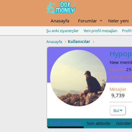
Anasayfa
Forumlar
Neler yeni
Şu anki ziyaretçiler
Yeni profil mesajları
Profi
Anasayfa
Kullanıcılar
Hypop
New memb
Katılım
25
Son görül
Mesajlar
9,739
Bul
Profil mesajları
Son aktivite
Gönderi