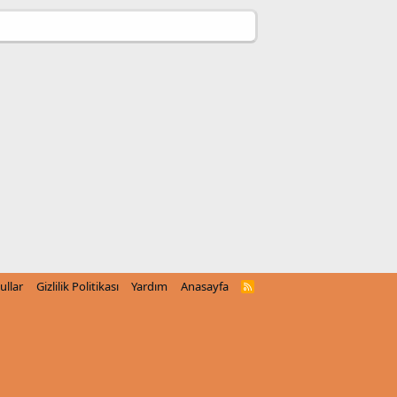
ullar
Gizlilik Politikası
Yardım
Anasayfa
R
S
S