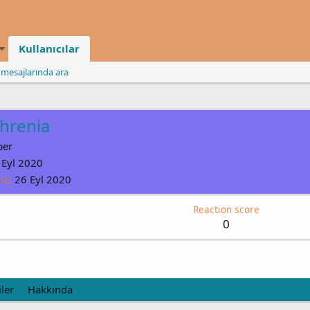
Kullanıcılar
l mesajlarında ara
hrenia
er
 Eyl 2020
me
26 Eyl 2020
Reaction score
0
ler
Hakkında